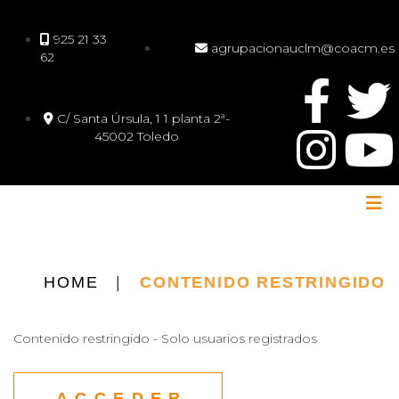
925 21 33
agrupacionauclm@coacm.es
62
C/ Santa Úrsula, 1 1 planta 2ª-
45002 Toledo
HOME
|
CONTENIDO RESTRINGIDO
Contenido restringido - Solo usuarios registrados
ACCEDER