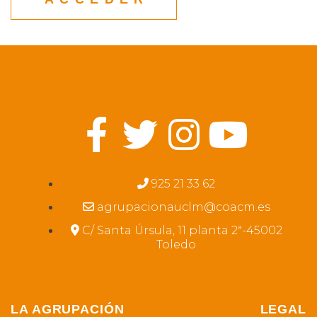
925 21 33 62
agrupacionauclm@coacm.es
C/ Santa Úrsula, 11 planta 2ª-45002
Toledo
LA AGRUPACIÓN
LEGAL