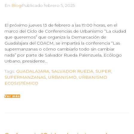
En
Blog
Publicado
febrero 5, 2025
El próximo jueves 13 de febrero a las 19:00 horas, en el
marco del Ciclo de Conferencias de Urbanismo “La ciudad
que queremos” que organiza la Demarcación de
Guadalajara del COACM, se impartirá la conferencia “Las
supermanzanas o cómo cambiarlo todo sin cambiar
nada” por parte de Salvador Rueda Palenzuela, Ecólogo
Urbano, presidente...
Tags:
GUADALAJARA
,
SALVADOR RUEDA
,
SUPER
,
SUPERMANZANAS
,
URBANISMO
,
URBANISMO
ECOSISTÉMICO
Ver más