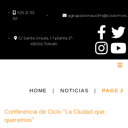
925 21 33
agrupacionauclm@coacm.es
62
C/ Santa Úrsula, 1 1 planta 2ª-
45002 Toledo
HOME
|
NOTICIAS
|
PAGE 2
Conferencia de Ciclo “La Ciudad que
queremos”